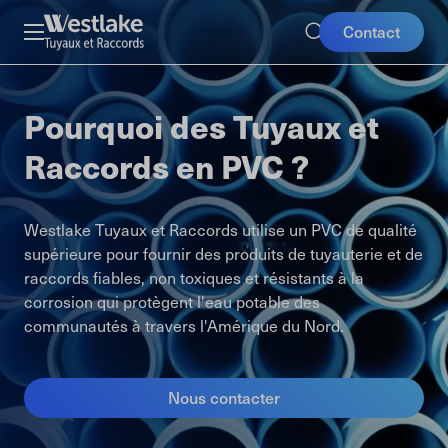
Skip
Mobile
Westlake
Contact
to
Pipe
Buttons
main
&
content
Fittings
Pourquoi des Tuyaux et
Raccords en PVC ?
Westlake Tuyaux et Raccords utilise un PVC de qualité
supérieure pour fournir des produits de tuyauterie et de
raccords fiables, non toxiques et résistants à la
corrosion qui protègent l'eau potable des
communautés à travers l'Amérique du Nord.
Nous contacter